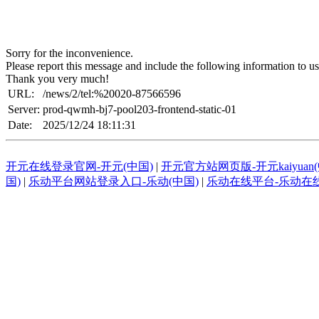
Sorry for the inconvenience.
Please report this message and include the following information to us
Thank you very much!
URL:
/news/2/tel:%20020-87566596
Server:
prod-qwmh-bj7-pool203-frontend-static-01
Date:
2025/12/24 18:11:31
开元在线登录官网-开元(中国)
|
开元官方站网页版-开元kaiyuan(
国)
|
乐动平台网站登录入口-乐动(中国)
|
乐动在线平台-乐动在